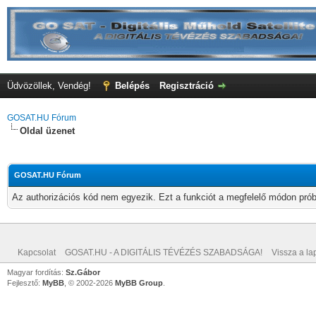
Üdvözöllek, Vendég!
Belépés
Regisztráció
GOSAT.HU Fórum
Oldal üzenet
GOSAT.HU Fórum
Az authorizációs kód nem egyezik. Ezt a funkciót a megfelelő módon próbá
Kapcsolat
GOSAT.HU - A DIGITÁLIS TÉVÉZÉS SZABADSÁGA!
Vissza a lap
Magyar fordítás:
Sz.Gábor
Fejlesztő:
MyBB
, © 2002-2026
MyBB Group
.