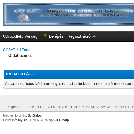
Üdvözöllek, Vendég!
Belépés
Regisztráció
GOSAT.HU Fórum
Oldal üzenet
GOSAT.HU Fórum
Az authorizációs kód nem egyezik. Ezt a funkciót a megfelelő módon próbá
Kapcsolat
GOSAT.HU - A DIGITÁLIS TÉVÉZÉS SZABADSÁGA!
Vissza a lap
Magyar fordítás:
Sz.Gábor
Fejlesztő:
MyBB
, © 2002-2026
MyBB Group
.