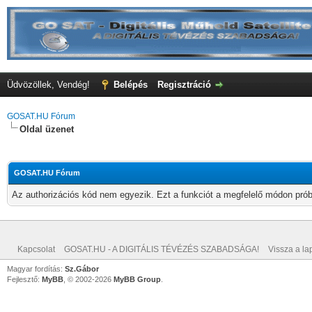
Üdvözöllek, Vendég!
Belépés
Regisztráció
GOSAT.HU Fórum
Oldal üzenet
GOSAT.HU Fórum
Az authorizációs kód nem egyezik. Ezt a funkciót a megfelelő módon próbá
Kapcsolat
GOSAT.HU - A DIGITÁLIS TÉVÉZÉS SZABADSÁGA!
Vissza a lap
Magyar fordítás:
Sz.Gábor
Fejlesztő:
MyBB
, © 2002-2026
MyBB Group
.