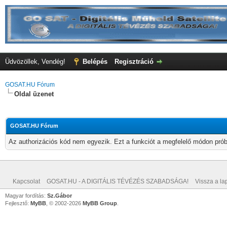
Üdvözöllek, Vendég!
Belépés
Regisztráció
GOSAT.HU Fórum
Oldal üzenet
GOSAT.HU Fórum
Az authorizációs kód nem egyezik. Ezt a funkciót a megfelelő módon próbá
Kapcsolat
GOSAT.HU - A DIGITÁLIS TÉVÉZÉS SZABADSÁGA!
Vissza a lap
Magyar fordítás:
Sz.Gábor
Fejlesztő:
MyBB
, © 2002-2026
MyBB Group
.