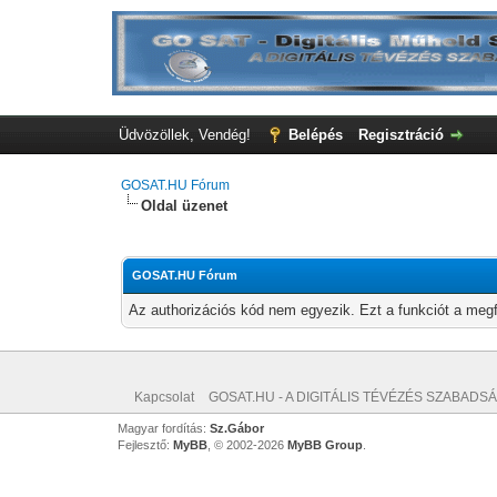
Üdvözöllek, Vendég!
Belépés
Regisztráció
GOSAT.HU Fórum
Oldal üzenet
GOSAT.HU Fórum
Az authorizációs kód nem egyezik. Ezt a funkciót a megf
Kapcsolat
GOSAT.HU - A DIGITÁLIS TÉVÉZÉS SZABADSÁ
Magyar fordítás:
Sz.Gábor
Fejlesztő:
MyBB
, © 2002-2026
MyBB Group
.