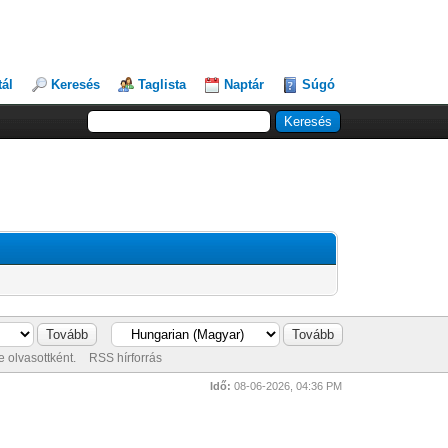
tál
Keresés
Taglista
Naptár
Súgó
 olvasottként.
RSS hírforrás
Idő:
08-06-2026, 04:36 PM