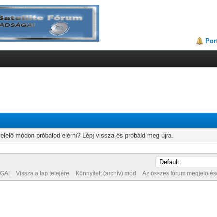
Por
elelő módon próbálod elérni? Lépj vissza és próbáld meg újra.
GA!
Vissza a lap tetejére
Könnyített (archív) mód
Az összes fórum megjelölése