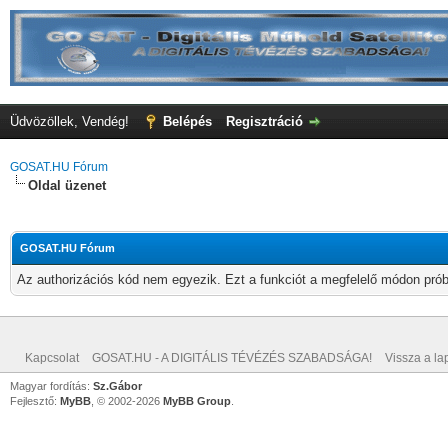
Üdvözöllek, Vendég!
Belépés
Regisztráció
GOSAT.HU Fórum
Oldal üzenet
GOSAT.HU Fórum
Az authorizációs kód nem egyezik. Ezt a funkciót a megfelelő módon próbá
Kapcsolat
GOSAT.HU - A DIGITÁLIS TÉVÉZÉS SZABADSÁGA!
Vissza a lap
Magyar fordítás:
Sz.Gábor
Fejlesztő:
MyBB
, © 2002-2026
MyBB Group
.