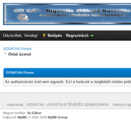
Üdvözöllek, Vendég!
Belépés
Regisztráció
GOSAT.HU Fórum
Oldal üzenet
GOSAT.HU Fórum
Az authorizációs kód nem egyezik. Ezt a funkciót a megfelelő módon próbá
Kapcsolat
GOSAT.HU - A DIGITÁLIS TÉVÉZÉS SZABADSÁGA!
Vissza a lap
Magyar fordítás:
Sz.Gábor
Fejlesztő:
MyBB
, © 2002-2026
MyBB Group
.