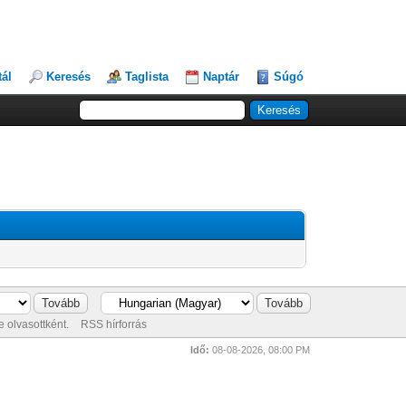
tál
Keresés
Taglista
Naptár
Súgó
 olvasottként.
RSS hírforrás
Idő:
08-08-2026, 08:00 PM