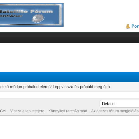
Por
elelő módon próbálod elérni? Lépj vissza és próbáld meg újra.
GA!
Vissza a lap tetejére
Könnyített (archív) mód
Az összes fórum megjelölése