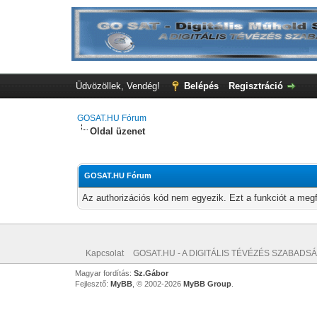
Üdvözöllek, Vendég!
Belépés
Regisztráció
GOSAT.HU Fórum
Oldal üzenet
GOSAT.HU Fórum
Az authorizációs kód nem egyezik. Ezt a funkciót a megf
Kapcsolat
GOSAT.HU - A DIGITÁLIS TÉVÉZÉS SZABADSÁ
Magyar fordítás:
Sz.Gábor
Fejlesztő:
MyBB
, © 2002-2026
MyBB Group
.