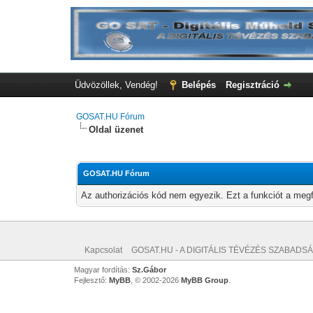
Üdvözöllek, Vendég!
Belépés
Regisztráció
GOSAT.HU Fórum
Oldal üzenet
GOSAT.HU Fórum
Az authorizációs kód nem egyezik. Ezt a funkciót a megf
Kapcsolat
GOSAT.HU - A DIGITÁLIS TÉVÉZÉS SZABADSÁ
Magyar fordítás:
Sz.Gábor
Fejlesztő:
MyBB
, © 2002-2026
MyBB Group
.