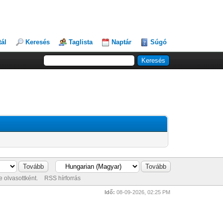
tál
Keresés
Taglista
Naptár
Súgó
 olvasottként.
RSS hírforrás
Idő:
08-09-2026, 02:25 PM