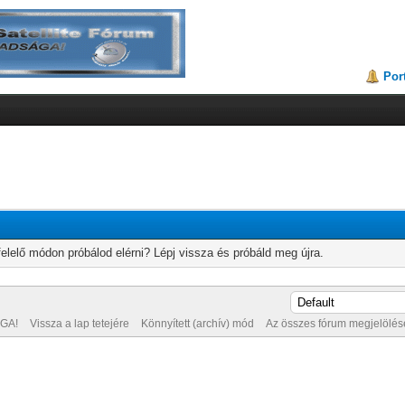
Por
elelő módon próbálod elérni? Lépj vissza és próbáld meg újra.
GA!
Vissza a lap tetejére
Könnyített (archív) mód
Az összes fórum megjelölése