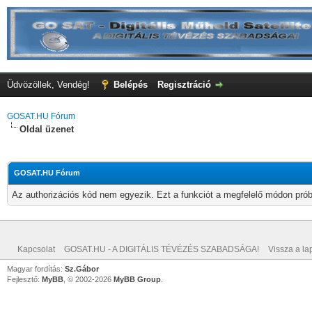
Üdvözöllek, Vendég!
Belépés
Regisztráció
GOSAT.HU Fórum
Oldal üzenet
GOSAT.HU Fórum
Az authorizációs kód nem egyezik. Ezt a funkciót a megfelelő módon próbá
Kapcsolat
GOSAT.HU - A DIGITÁLIS TÉVÉZÉS SZABADSÁGA!
Vissza a lap
Magyar fordítás:
Sz.Gábor
Fejlesztő:
MyBB
, © 2002-2026
MyBB Group
.