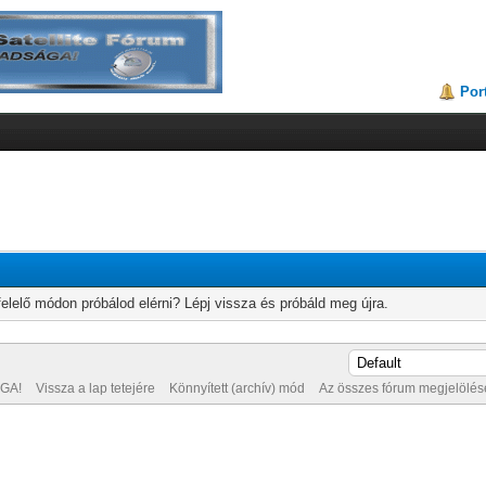
Por
elelő módon próbálod elérni? Lépj vissza és próbáld meg újra.
GA!
Vissza a lap tetejére
Könnyített (archív) mód
Az összes fórum megjelölése