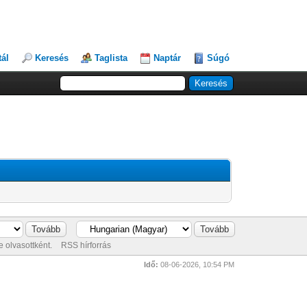
tál
Keresés
Taglista
Naptár
Súgó
 olvasottként.
RSS hírforrás
Idő:
08-06-2026, 10:54 PM