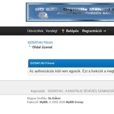
Üdvözöllek, Vendég!
Belépés
Regisztráció
GOSAT.HU Fórum
Oldal üzenet
GOSAT.HU Fórum
Az authorizációs kód nem egyezik. Ezt a funkciót a megf
Kapcsolat
GOSAT.HU - A DIGITÁLIS TÉVÉZÉS SZABADSÁ
Magyar fordítás:
Sz.Gábor
Fejlesztő:
MyBB
, © 2002-2026
MyBB Group
.