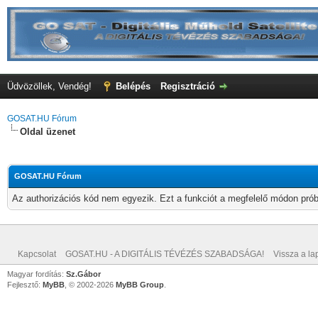
Üdvözöllek, Vendég!
Belépés
Regisztráció
GOSAT.HU Fórum
Oldal üzenet
GOSAT.HU Fórum
Az authorizációs kód nem egyezik. Ezt a funkciót a megfelelő módon próbá
Kapcsolat
GOSAT.HU - A DIGITÁLIS TÉVÉZÉS SZABADSÁGA!
Vissza a lap
Magyar fordítás:
Sz.Gábor
Fejlesztő:
MyBB
, © 2002-2026
MyBB Group
.