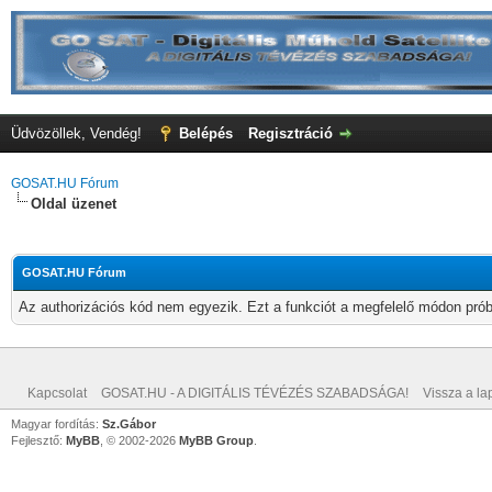
Üdvözöllek, Vendég!
Belépés
Regisztráció
GOSAT.HU Fórum
Oldal üzenet
GOSAT.HU Fórum
Az authorizációs kód nem egyezik. Ezt a funkciót a megfelelő módon próbá
Kapcsolat
GOSAT.HU - A DIGITÁLIS TÉVÉZÉS SZABADSÁGA!
Vissza a lap
Magyar fordítás:
Sz.Gábor
Fejlesztő:
MyBB
, © 2002-2026
MyBB Group
.