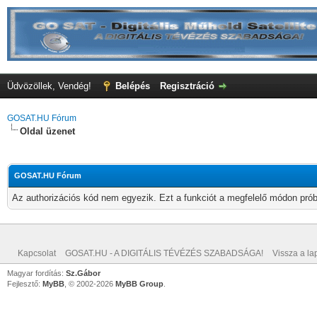
Üdvözöllek, Vendég!
Belépés
Regisztráció
GOSAT.HU Fórum
Oldal üzenet
GOSAT.HU Fórum
Az authorizációs kód nem egyezik. Ezt a funkciót a megfelelő módon próbá
Kapcsolat
GOSAT.HU - A DIGITÁLIS TÉVÉZÉS SZABADSÁGA!
Vissza a lap
Magyar fordítás:
Sz.Gábor
Fejlesztő:
MyBB
, © 2002-2026
MyBB Group
.