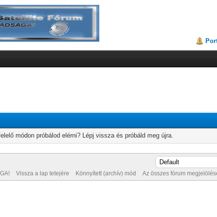
Por
elelő módon próbálod elérni? Lépj vissza és próbáld meg újra.
GA!
Vissza a lap tetejére
Könnyített (archív) mód
Az összes fórum megjelölése