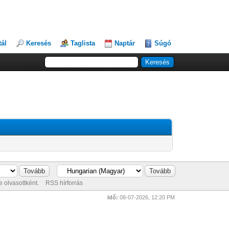
tál
Keresés
Taglista
Naptár
Súgó
 olvasottként.
RSS hírforrás
Idő:
08-07-2026, 12:20 PM