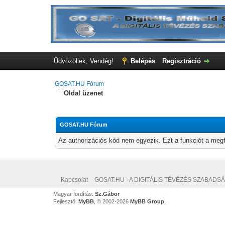
Üdvözöllek, Vendég!
Belépés
Regisztráció
GOSAT.HU Fórum
Oldal üzenet
GOSAT.HU Fórum
Az authorizációs kód nem egyezik. Ezt a funkciót a megf
Kapcsolat
GOSAT.HU - A DIGITÁLIS TÉVÉZÉS SZABADSÁ
Magyar fordítás:
Sz.Gábor
Fejlesztő:
MyBB
, © 2002-2026
MyBB Group
.