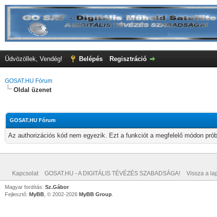
Üdvözöllek, Vendég!
Belépés
Regisztráció
GOSAT.HU Fórum
Oldal üzenet
GOSAT.HU Fórum
Az authorizációs kód nem egyezik. Ezt a funkciót a megfelelő módon próbá
Kapcsolat
GOSAT.HU - A DIGITÁLIS TÉVÉZÉS SZABADSÁGA!
Vissza a lap
Magyar fordítás:
Sz.Gábor
Fejlesztő:
MyBB
, © 2002-2026
MyBB Group
.