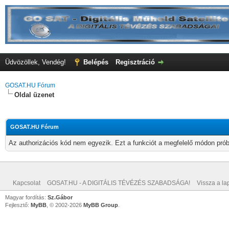
Üdvözöllek, Vendég!
Belépés
Regisztráció
GOSAT.HU Fórum
Oldal üzenet
GOSAT.HU Fórum
Az authorizációs kód nem egyezik. Ezt a funkciót a megfelelő módon próbá
Kapcsolat
GOSAT.HU - A DIGITÁLIS TÉVÉZÉS SZABADSÁGA!
Vissza a lap
Magyar fordítás:
Sz.Gábor
Fejlesztő:
MyBB
, © 2002-2026
MyBB Group
.