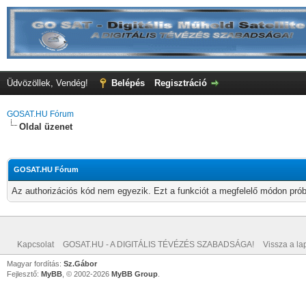
Üdvözöllek, Vendég!
Belépés
Regisztráció
GOSAT.HU Fórum
Oldal üzenet
GOSAT.HU Fórum
Az authorizációs kód nem egyezik. Ezt a funkciót a megfelelő módon próbá
Kapcsolat
GOSAT.HU - A DIGITÁLIS TÉVÉZÉS SZABADSÁGA!
Vissza a lap
Magyar fordítás:
Sz.Gábor
Fejlesztő:
MyBB
, © 2002-2026
MyBB Group
.