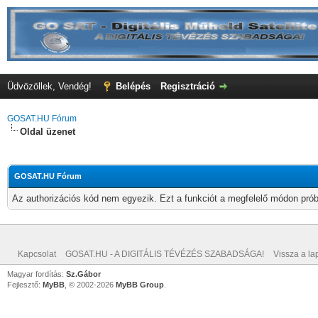
Üdvözöllek, Vendég!
Belépés
Regisztráció
GOSAT.HU Fórum
Oldal üzenet
GOSAT.HU Fórum
Az authorizációs kód nem egyezik. Ezt a funkciót a megfelelő módon próbá
Kapcsolat
GOSAT.HU - A DIGITÁLIS TÉVÉZÉS SZABADSÁGA!
Vissza a lap
Magyar fordítás:
Sz.Gábor
Fejlesztő:
MyBB
, © 2002-2026
MyBB Group
.