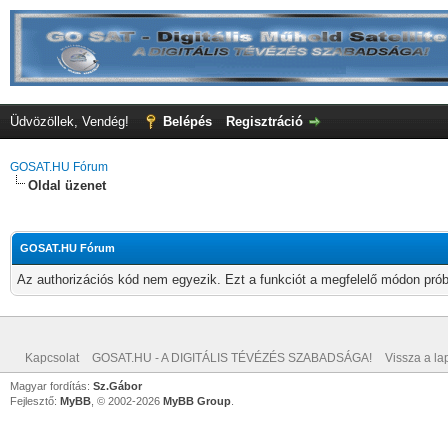
Üdvözöllek, Vendég!
Belépés
Regisztráció
GOSAT.HU Fórum
Oldal üzenet
GOSAT.HU Fórum
Az authorizációs kód nem egyezik. Ezt a funkciót a megfelelő módon próbá
Kapcsolat
GOSAT.HU - A DIGITÁLIS TÉVÉZÉS SZABADSÁGA!
Vissza a lap
Magyar fordítás:
Sz.Gábor
Fejlesztő:
MyBB
, © 2002-2026
MyBB Group
.