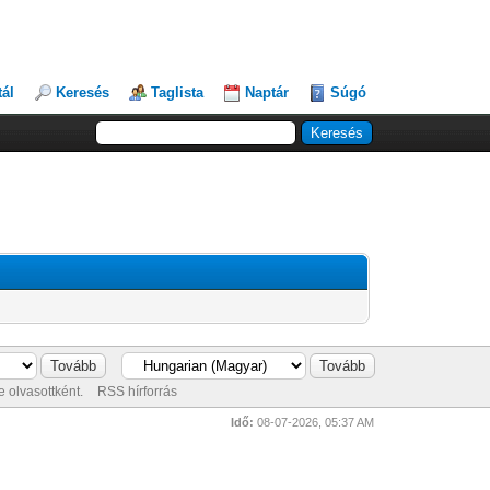
tál
Keresés
Taglista
Naptár
Súgó
 olvasottként.
RSS hírforrás
Idő:
08-07-2026, 05:37 AM