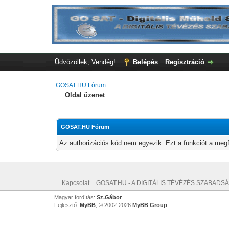
Üdvözöllek, Vendég!
Belépés
Regisztráció
GOSAT.HU Fórum
Oldal üzenet
GOSAT.HU Fórum
Az authorizációs kód nem egyezik. Ezt a funkciót a megf
Kapcsolat
GOSAT.HU - A DIGITÁLIS TÉVÉZÉS SZABADSÁ
Magyar fordítás:
Sz.Gábor
Fejlesztő:
MyBB
, © 2002-2026
MyBB Group
.