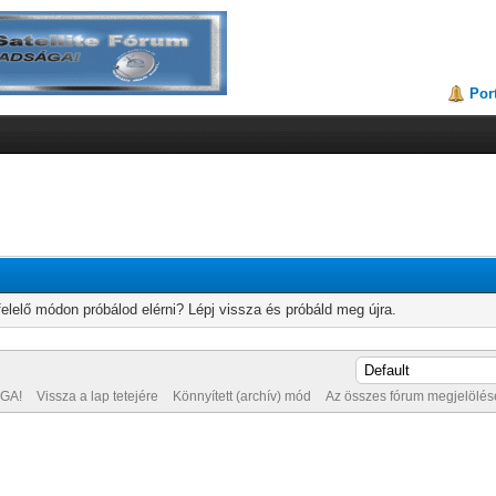
Por
elelő módon próbálod elérni? Lépj vissza és próbáld meg újra.
GA!
Vissza a lap tetejére
Könnyített (archív) mód
Az összes fórum megjelölése