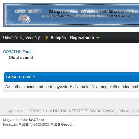
Üdvözöllek, Vendég!
Belépés
Regisztráció
GOSAT.HU Fórum
Oldal üzenet
GOSAT.HU Fórum
Az authorizációs kód nem egyezik. Ezt a funkciót a megfelelő módon próbá
Kapcsolat
GOSAT.HU - A DIGITÁLIS TÉVÉZÉS SZABADSÁGA!
Vissza a lap
Magyar fordítás:
Sz.Gábor
Fejlesztő:
MyBB
, © 2002-2026
MyBB Group
.