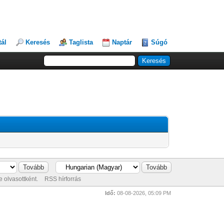
tál
Keresés
Taglista
Naptár
Súgó
 olvasottként.
RSS hírforrás
Idő:
08-08-2026, 05:09 PM