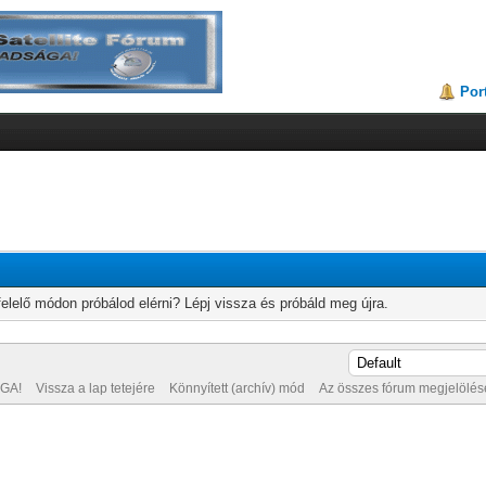
Por
elelő módon próbálod elérni? Lépj vissza és próbáld meg újra.
GA!
Vissza a lap tetejére
Könnyített (archív) mód
Az összes fórum megjelölése