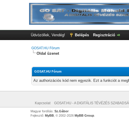
Üdvözöllek, Vendég!
Belépés
Regisztráció
GOSAT.HU Fórum
Oldal üzenet
GOSAT.HU Fórum
Az authorizációs kód nem egyezik. Ezt a funkciót a megf
Kapcsolat
GOSAT.HU - A DIGITÁLIS TÉVÉZÉS SZABADSÁ
Magyar fordítás:
Sz.Gábor
Fejlesztő:
MyBB
, © 2002-2026
MyBB Group
.