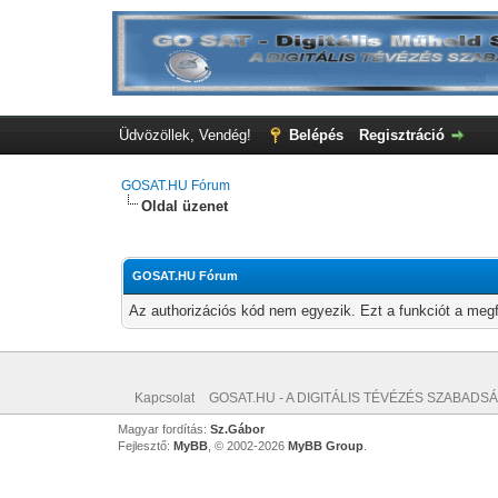
Üdvözöllek, Vendég!
Belépés
Regisztráció
GOSAT.HU Fórum
Oldal üzenet
GOSAT.HU Fórum
Az authorizációs kód nem egyezik. Ezt a funkciót a megf
Kapcsolat
GOSAT.HU - A DIGITÁLIS TÉVÉZÉS SZABADSÁ
Magyar fordítás:
Sz.Gábor
Fejlesztő:
MyBB
, © 2002-2026
MyBB Group
.