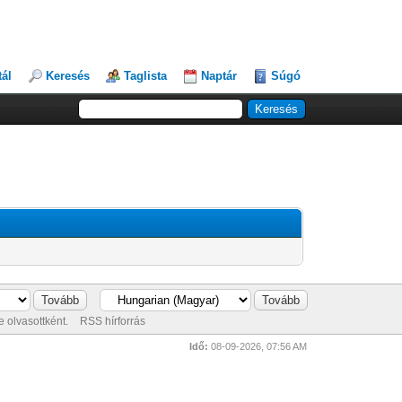
tál
Keresés
Taglista
Naptár
Súgó
 olvasottként.
RSS hírforrás
Idő:
08-09-2026, 07:56 AM