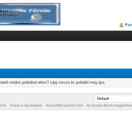
Por
elelő módon próbálod elérni? Lépj vissza és próbáld meg újra.
GA!
Vissza a lap tetejére
Könnyített (archív) mód
Az összes fórum megjelölése