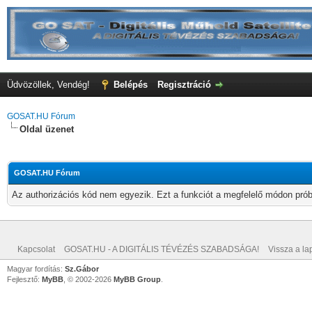
Üdvözöllek, Vendég!
Belépés
Regisztráció
GOSAT.HU Fórum
Oldal üzenet
GOSAT.HU Fórum
Az authorizációs kód nem egyezik. Ezt a funkciót a megfelelő módon próbá
Kapcsolat
GOSAT.HU - A DIGITÁLIS TÉVÉZÉS SZABADSÁGA!
Vissza a lap
Magyar fordítás:
Sz.Gábor
Fejlesztő:
MyBB
, © 2002-2026
MyBB Group
.