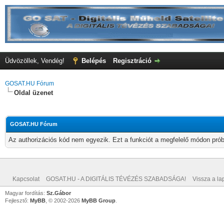
Üdvözöllek, Vendég!
Belépés
Regisztráció
GOSAT.HU Fórum
Oldal üzenet
GOSAT.HU Fórum
Az authorizációs kód nem egyezik. Ezt a funkciót a megfelelő módon próbá
Kapcsolat
GOSAT.HU - A DIGITÁLIS TÉVÉZÉS SZABADSÁGA!
Vissza a lap
Magyar fordítás:
Sz.Gábor
Fejlesztő:
MyBB
, © 2002-2026
MyBB Group
.