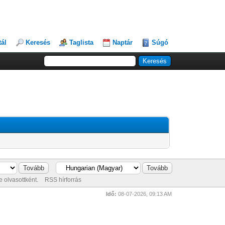
tál
Keresés
Taglista
Naptár
Súgó
 olvasottként.
RSS hírforrás
Idő:
08-07-2026, 09:13 AM