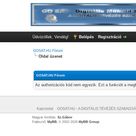
Üdvözöllek, Vendég!
Belépés
Regisztráció
GOSAT.HU Fórum
Oldal üzenet
GOSAT.HU Fórum
Az authorizációs kód nem egyezik. Ezt a funkciót a megf
Kapcsolat
GOSAT.HU - A DIGITÁLIS TÉVÉZÉS SZABADSÁ
Magyar fordítás:
Sz.Gábor
Fejlesztő:
MyBB
, © 2002-2026
MyBB Group
.