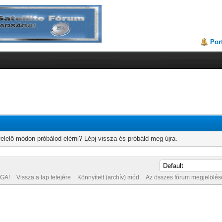
Por
elelő módon próbálod elérni? Lépj vissza és próbáld meg újra.
GA!
Vissza a lap tetejére
Könnyített (archív) mód
Az összes fórum megjelölése