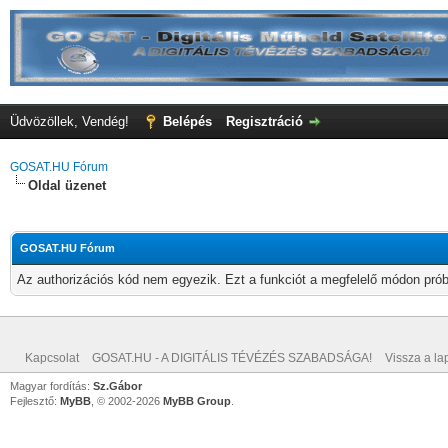
Üdvözöllek, Vendég!
Belépés
Regisztráció
GOSAT.HU Fórum
Oldal üzenet
GOSAT.HU Fórum
Az authorizációs kód nem egyezik. Ezt a funkciót a megfelelő módon próbá
Kapcsolat
GOSAT.HU - A DIGITÁLIS TÉVÉZÉS SZABADSÁGA!
Vissza a lap
Magyar fordítás:
Sz.Gábor
Fejlesztő:
MyBB
, © 2002-2026
MyBB Group
.