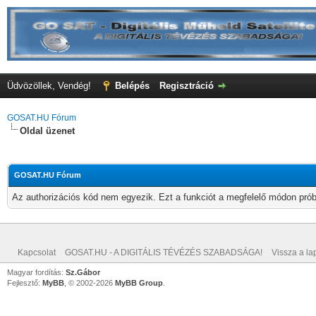
Üdvözöllek, Vendég!
Belépés
Regisztráció
GOSAT.HU Fórum
Oldal üzenet
GOSAT.HU Fórum
Az authorizációs kód nem egyezik. Ezt a funkciót a megfelelő módon próbá
Kapcsolat
GOSAT.HU - A DIGITÁLIS TÉVÉZÉS SZABADSÁGA!
Vissza a lap
Magyar fordítás:
Sz.Gábor
Fejlesztő:
MyBB
, © 2002-2026
MyBB Group
.