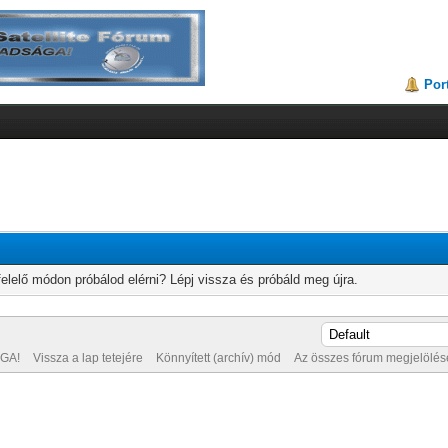
Por
elelő módon próbálod elérni? Lépj vissza és próbáld meg újra.
GA!
Vissza a lap tetejére
Könnyített (archív) mód
Az összes fórum megjelölése