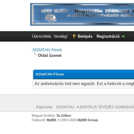
Üdvözöllek, Vendég!
Belépés
Regisztráció
GOSAT.HU Fórum
Oldal üzenet
GOSAT.HU Fórum
Az authorizációs kód nem egyezik. Ezt a funkciót a megf
Kapcsolat
GOSAT.HU - A DIGITÁLIS TÉVÉZÉS SZABADSÁ
Magyar fordítás:
Sz.Gábor
Fejlesztő:
MyBB
, © 2002-2026
MyBB Group
.