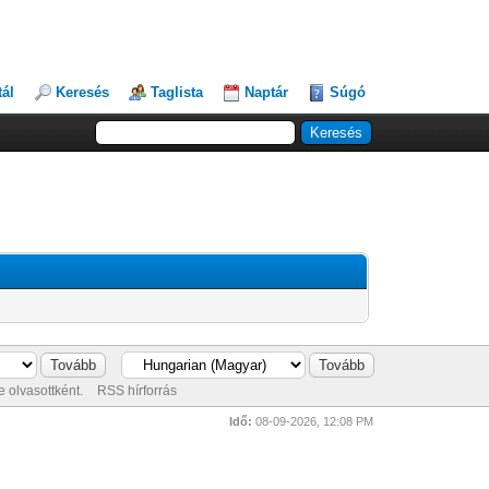
tál
Keresés
Taglista
Naptár
Súgó
 olvasottként.
RSS hírforrás
Idő:
08-09-2026, 12:08 PM