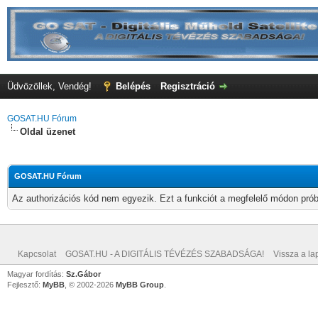
Üdvözöllek, Vendég!
Belépés
Regisztráció
GOSAT.HU Fórum
Oldal üzenet
GOSAT.HU Fórum
Az authorizációs kód nem egyezik. Ezt a funkciót a megfelelő módon próbá
Kapcsolat
GOSAT.HU - A DIGITÁLIS TÉVÉZÉS SZABADSÁGA!
Vissza a lap
Magyar fordítás:
Sz.Gábor
Fejlesztő:
MyBB
, © 2002-2026
MyBB Group
.