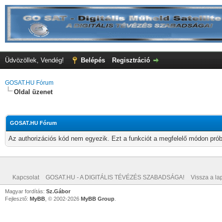
Üdvözöllek, Vendég!
Belépés
Regisztráció
GOSAT.HU Fórum
Oldal üzenet
GOSAT.HU Fórum
Az authorizációs kód nem egyezik. Ezt a funkciót a megfelelő módon próbá
Kapcsolat
GOSAT.HU - A DIGITÁLIS TÉVÉZÉS SZABADSÁGA!
Vissza a lap
Magyar fordítás:
Sz.Gábor
Fejlesztő:
MyBB
, © 2002-2026
MyBB Group
.