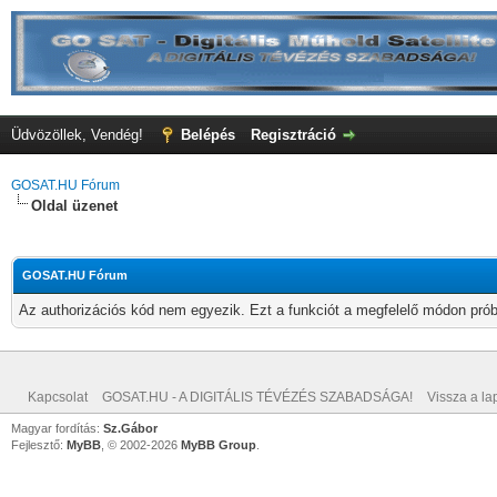
Üdvözöllek, Vendég!
Belépés
Regisztráció
GOSAT.HU Fórum
Oldal üzenet
GOSAT.HU Fórum
Az authorizációs kód nem egyezik. Ezt a funkciót a megfelelő módon próbá
Kapcsolat
GOSAT.HU - A DIGITÁLIS TÉVÉZÉS SZABADSÁGA!
Vissza a lap
Magyar fordítás:
Sz.Gábor
Fejlesztő:
MyBB
, © 2002-2026
MyBB Group
.