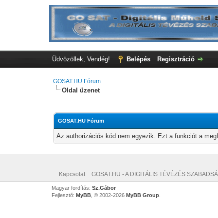
Üdvözöllek, Vendég!
Belépés
Regisztráció
GOSAT.HU Fórum
Oldal üzenet
GOSAT.HU Fórum
Az authorizációs kód nem egyezik. Ezt a funkciót a megf
Kapcsolat
GOSAT.HU - A DIGITÁLIS TÉVÉZÉS SZABADSÁ
Magyar fordítás:
Sz.Gábor
Fejlesztő:
MyBB
, © 2002-2026
MyBB Group
.