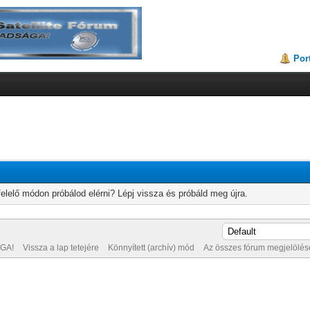
Por
elelő módon próbálod elérni? Lépj vissza és próbáld meg újra.
GA!
Vissza a lap tetejére
Könnyített (archív) mód
Az összes fórum megjelölése