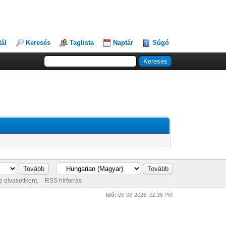
tál
Keresés
Taglista
Naptár
Súgó
 olvasottként.
RSS hírforrás
Idő:
08-08-2026, 02:36 PM