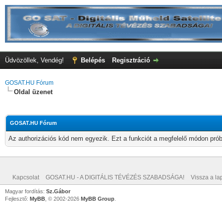
Üdvözöllek, Vendég!
Belépés
Regisztráció
GOSAT.HU Fórum
Oldal üzenet
GOSAT.HU Fórum
Az authorizációs kód nem egyezik. Ezt a funkciót a megfelelő módon próbá
Kapcsolat
GOSAT.HU - A DIGITÁLIS TÉVÉZÉS SZABADSÁGA!
Vissza a lap
Magyar fordítás:
Sz.Gábor
Fejlesztő:
MyBB
, © 2002-2026
MyBB Group
.