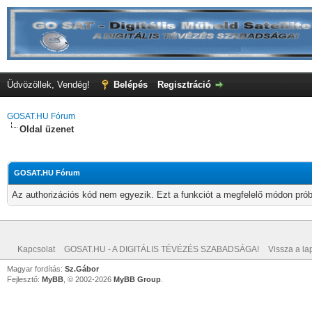
Üdvözöllek, Vendég!
Belépés
Regisztráció
GOSAT.HU Fórum
Oldal üzenet
GOSAT.HU Fórum
Az authorizációs kód nem egyezik. Ezt a funkciót a megfelelő módon próbá
Kapcsolat
GOSAT.HU - A DIGITÁLIS TÉVÉZÉS SZABADSÁGA!
Vissza a lap
Magyar fordítás:
Sz.Gábor
Fejlesztő:
MyBB
, © 2002-2026
MyBB Group
.