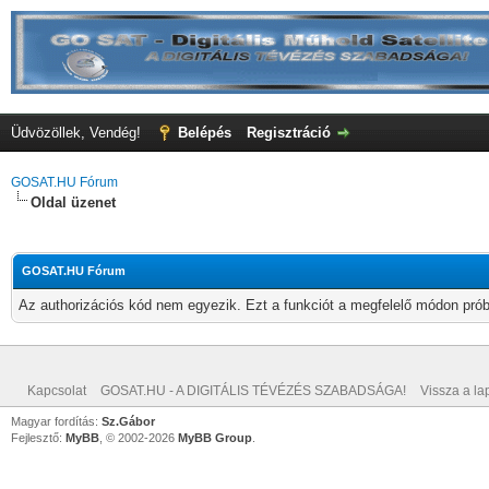
Üdvözöllek, Vendég!
Belépés
Regisztráció
GOSAT.HU Fórum
Oldal üzenet
GOSAT.HU Fórum
Az authorizációs kód nem egyezik. Ezt a funkciót a megfelelő módon próbá
Kapcsolat
GOSAT.HU - A DIGITÁLIS TÉVÉZÉS SZABADSÁGA!
Vissza a lap
Magyar fordítás:
Sz.Gábor
Fejlesztő:
MyBB
, © 2002-2026
MyBB Group
.