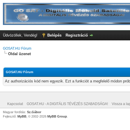
Üdvözöllek, Vendég!
Belépés
Regisztráció
GOSAT.HU Fórum
Oldal üzenet
GOSAT.HU Fórum
Az authorizációs kód nem egyezik. Ezt a funkciót a megfelelő módon próbá
Kapcsolat
GOSAT.HU - A DIGITÁLIS TÉVÉZÉS SZABADSÁGA!
Vissza a lap
Magyar fordítás:
Sz.Gábor
Fejlesztő:
MyBB
, © 2002-2026
MyBB Group
.