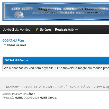
Üdvözöllek, Vendég!
Belépés
Regisztráció
GOSAT.HU Fórum
Oldal üzenet
GOSAT.HU Fórum
Az authorizációs kód nem egyezik. Ezt a funkciót a megfelelő módon próbá
Kapcsolat
GOSAT.HU - A DIGITÁLIS TÉVÉZÉS SZABADSÁGA!
Vissza a lap
Magyar fordítás:
Sz.Gábor
Fejlesztő:
MyBB
, © 2002-2026
MyBB Group
.