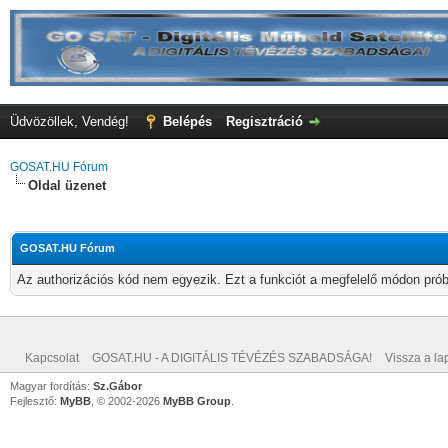
Üdvözöllek, Vendég!
Belépés
Regisztráció
GOSAT.HU Fórum
Oldal üzenet
GOSAT.HU Fórum
Az authorizációs kód nem egyezik. Ezt a funkciót a megfelelő módon próbá
Kapcsolat
GOSAT.HU - A DIGITÁLIS TÉVÉZÉS SZABADSÁGA!
Vissza a lap
Magyar fordítás:
Sz.Gábor
Fejlesztő:
MyBB
, © 2002-2026
MyBB Group
.