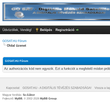
Üdvözöllek, Vendég!
Belépés
Regisztráció
GOSAT.HU Fórum
Oldal üzenet
GOSAT.HU Fórum
Az authorizációs kód nem egyezik. Ezt a funkciót a megfelelő módon próbá
Kapcsolat
GOSAT.HU - A DIGITÁLIS TÉVÉZÉS SZABADSÁGA!
Vissza a lap
Magyar fordítás:
Sz.Gábor
Fejlesztő:
MyBB
, © 2002-2026
MyBB Group
.