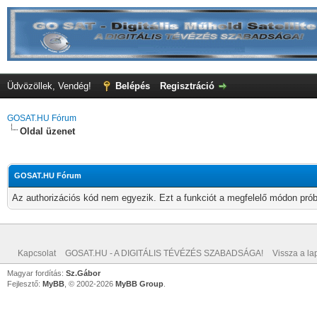
Üdvözöllek, Vendég!
Belépés
Regisztráció
GOSAT.HU Fórum
Oldal üzenet
GOSAT.HU Fórum
Az authorizációs kód nem egyezik. Ezt a funkciót a megfelelő módon próbá
Kapcsolat
GOSAT.HU - A DIGITÁLIS TÉVÉZÉS SZABADSÁGA!
Vissza a lap
Magyar fordítás:
Sz.Gábor
Fejlesztő:
MyBB
, © 2002-2026
MyBB Group
.