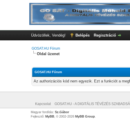
Üdvözöllek, Vendég!
Belépés
Regisztráció
GOSAT.HU Fórum
Oldal üzenet
GOSAT.HU Fórum
Az authorizációs kód nem egyezik. Ezt a funkciót a megf
Kapcsolat
GOSAT.HU - A DIGITÁLIS TÉVÉZÉS SZABADSÁ
Magyar fordítás:
Sz.Gábor
Fejlesztő:
MyBB
, © 2002-2026
MyBB Group
.