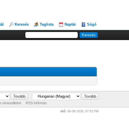
tál
Keresés
Taglista
Naptár
Súgó
 olvasottként.
RSS hírforrás
Idő:
08-08-2026, 07:02 PM