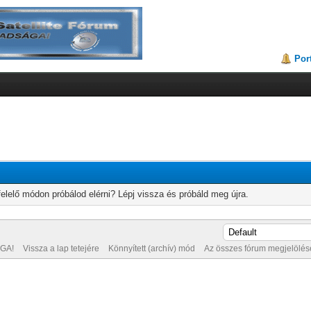
Por
elelő módon próbálod elérni? Lépj vissza és próbáld meg újra.
GA!
Vissza a lap tetejére
Könnyített (archív) mód
Az összes fórum megjelölése