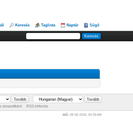
tál
Keresés
Taglista
Naptár
Súgó
 olvasottként.
RSS hírforrás
Idő:
08-06-2026, 04:39 AM