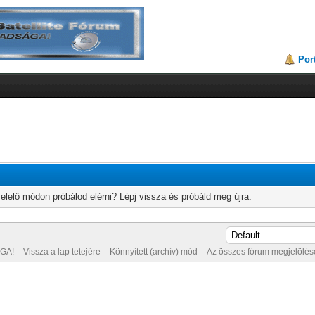
Por
elelő módon próbálod elérni? Lépj vissza és próbáld meg újra.
GA!
Vissza a lap tetejére
Könnyített (archív) mód
Az összes fórum megjelölése