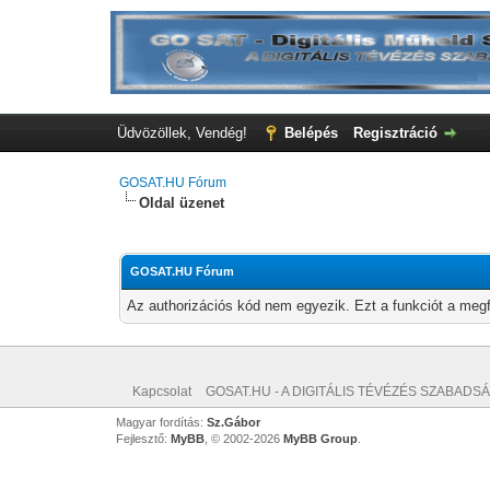
Üdvözöllek, Vendég!
Belépés
Regisztráció
GOSAT.HU Fórum
Oldal üzenet
GOSAT.HU Fórum
Az authorizációs kód nem egyezik. Ezt a funkciót a megf
Kapcsolat
GOSAT.HU - A DIGITÁLIS TÉVÉZÉS SZABADSÁ
Magyar fordítás:
Sz.Gábor
Fejlesztő:
MyBB
, © 2002-2026
MyBB Group
.