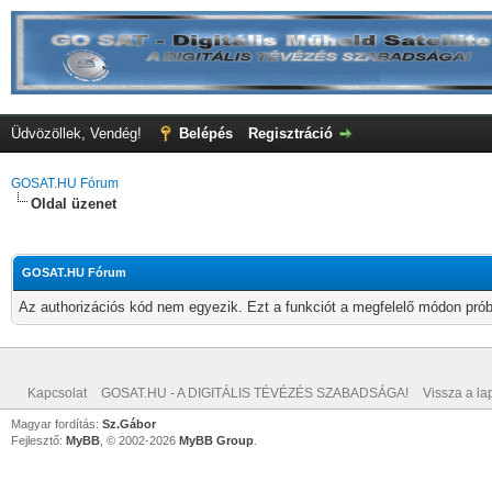
Üdvözöllek, Vendég!
Belépés
Regisztráció
GOSAT.HU Fórum
Oldal üzenet
GOSAT.HU Fórum
Az authorizációs kód nem egyezik. Ezt a funkciót a megfelelő módon próbá
Kapcsolat
GOSAT.HU - A DIGITÁLIS TÉVÉZÉS SZABADSÁGA!
Vissza a lap
Magyar fordítás:
Sz.Gábor
Fejlesztő:
MyBB
, © 2002-2026
MyBB Group
.