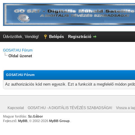
Üdvözöllek, Vendég!
Belépés
Regisztráció
GOSAT.HU Fórum
Oldal üzenet
GOSAT.HU Fórum
Az authorizációs kód nem egyezik. Ezt a funkciót a megfelelő módon próbá
Kapcsolat
GOSAT.HU - A DIGITÁLIS TÉVÉZÉS SZABADSÁGA!
Vissza a lap
Magyar fordítás:
Sz.Gábor
Fejlesztő:
MyBB
, © 2002-2026
MyBB Group
.