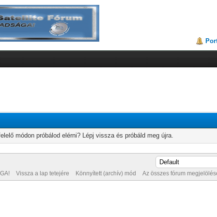
Por
elelő módon próbálod elérni? Lépj vissza és próbáld meg újra.
GA!
Vissza a lap tetejére
Könnyített (archív) mód
Az összes fórum megjelölése