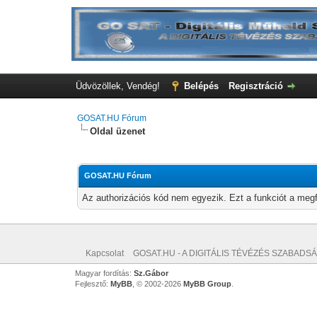
Üdvözöllek, Vendég!
Belépés
Regisztráció
GOSAT.HU Fórum
Oldal üzenet
GOSAT.HU Fórum
Az authorizációs kód nem egyezik. Ezt a funkciót a megf
Kapcsolat
GOSAT.HU - A DIGITÁLIS TÉVÉZÉS SZABADSÁ
Magyar fordítás:
Sz.Gábor
Fejlesztő:
MyBB
, © 2002-2026
MyBB Group
.