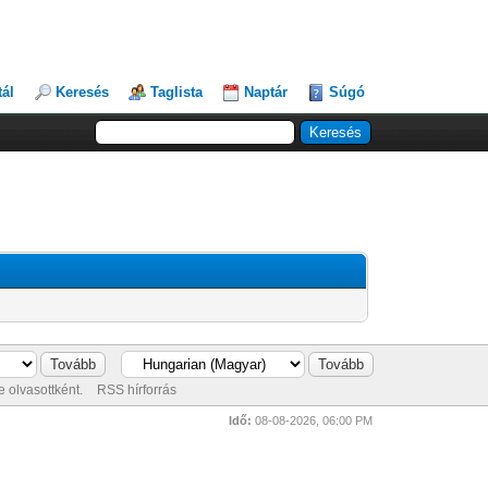
tál
Keresés
Taglista
Naptár
Súgó
 olvasottként.
RSS hírforrás
Idő:
08-08-2026, 06:00 PM