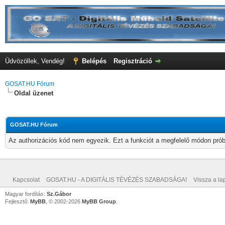
Üdvözöllek, Vendég!
Belépés
Regisztráció
GOSAT.HU Fórum
Oldal üzenet
GOSAT.HU Fórum
Az authorizációs kód nem egyezik. Ezt a funkciót a megfelelő módon próbá
Kapcsolat
GOSAT.HU - A DIGITÁLIS TÉVÉZÉS SZABADSÁGA!
Vissza a lap
Magyar fordítás:
Sz.Gábor
Fejlesztő:
MyBB
, © 2002-2026
MyBB Group
.