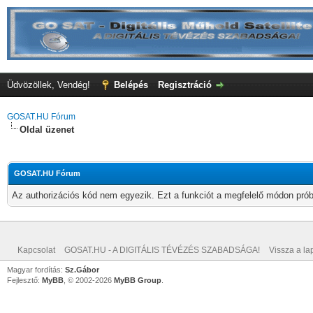
Üdvözöllek, Vendég!
Belépés
Regisztráció
GOSAT.HU Fórum
Oldal üzenet
GOSAT.HU Fórum
Az authorizációs kód nem egyezik. Ezt a funkciót a megfelelő módon próbá
Kapcsolat
GOSAT.HU - A DIGITÁLIS TÉVÉZÉS SZABADSÁGA!
Vissza a lap
Magyar fordítás:
Sz.Gábor
Fejlesztő:
MyBB
, © 2002-2026
MyBB Group
.