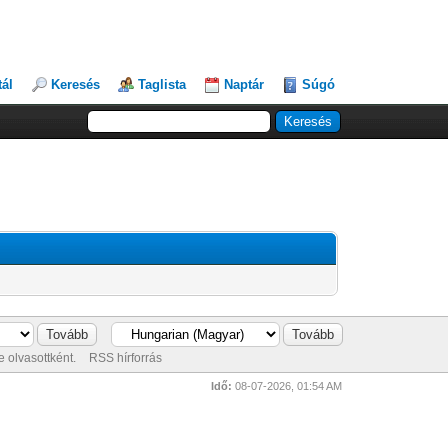
tál
Keresés
Taglista
Naptár
Súgó
 olvasottként.
RSS hírforrás
Idő:
08-07-2026, 01:54 AM