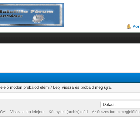
Por
elelő módon próbálod elérni? Lépj vissza és próbáld meg újra.
GA!
Vissza a lap tetejére
Könnyített (archív) mód
Az összes fórum megjelölése