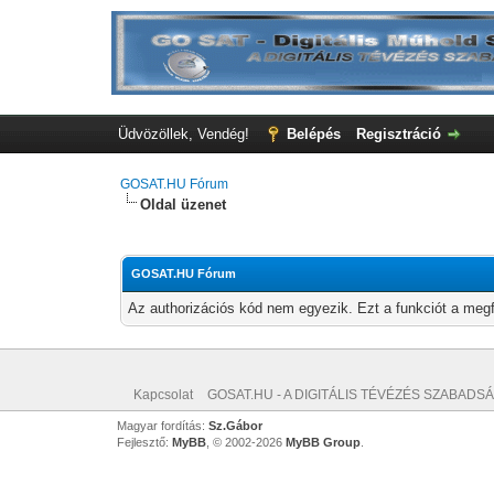
Üdvözöllek, Vendég!
Belépés
Regisztráció
GOSAT.HU Fórum
Oldal üzenet
GOSAT.HU Fórum
Az authorizációs kód nem egyezik. Ezt a funkciót a megf
Kapcsolat
GOSAT.HU - A DIGITÁLIS TÉVÉZÉS SZABADSÁ
Magyar fordítás:
Sz.Gábor
Fejlesztő:
MyBB
, © 2002-2026
MyBB Group
.